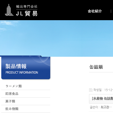
작성일 : 15-12-
[水産物 缶詰類
글쓴이 :
최고관…