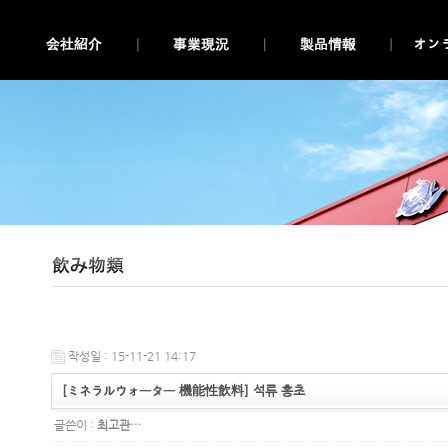
작성일 : 15-11-21 14:17
[ミネラルウォーター 機能性飲料] 석류 홍초
글쓴이 :
최고관…